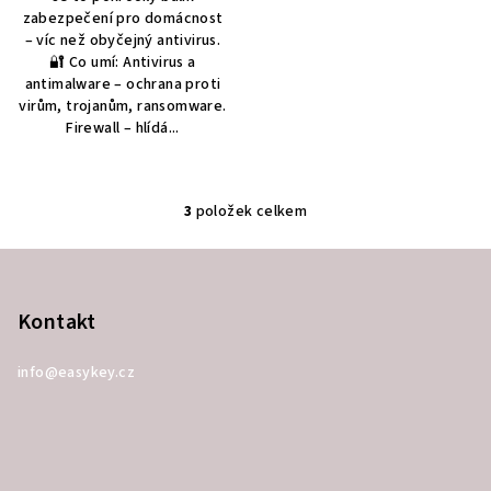
zabezpečení pro domácnost
– víc než obyčejný antivirus.
🔐 Co umí: Antivirus a
antimalware – ochrana proti
virům, trojanům, ransomware.
Firewall – hlídá...
3
položek celkem
O
v
Z
l
á
á
p
Kontakt
d
a
a
c
info
@
easykey.cz
t
í
í
p
r
v