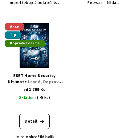
nepotřebuješ pokročilé...
Firewall – hlídá...
Akce
Tip
Doprava zdarma
ESET Home Security
Ultimate
Levně, Doprava
zdarma
1 799 Kč
od
Skladem
(>5 ks)
Detail
Je to pokročilý balík