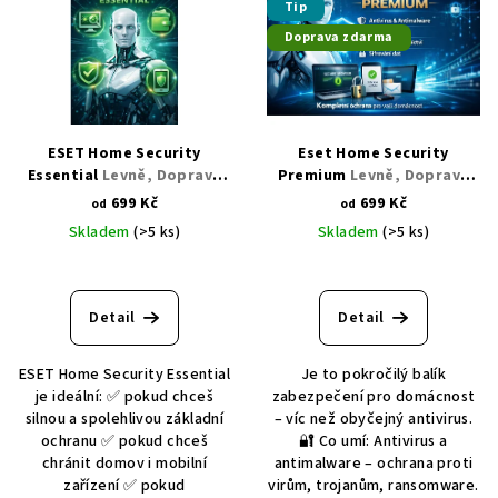
r
Tip
p
o
Doprava zdarma
i
d
s
u
p
k
r
t
ESET Home Security
Eset Home Security
o
Essential
Levně, Doprava
Premium
Levně, Doprava
ů
zdarma
zdarma
d
699 Kč
699 Kč
od
od
u
Skladem
(>5 ks)
Skladem
(>5 ks)
k
t
Detail
Detail
ů
ESET Home Security Essential
Je to pokročilý balík
je ideální: ✅ pokud chceš
zabezpečení pro domácnost
silnou a spolehlivou základní
– víc než obyčejný antivirus.
ochranu ✅ pokud chceš
🔐 Co umí: Antivirus a
chránit domov i mobilní
antimalware – ochrana proti
zařízení ✅ pokud
virům, trojanům, ransomware.