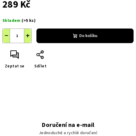
289 Kč
Měrná
Skladem
(>5 ks)
cena:
−
+
Do košíku
Zeptat se
Sdílet
Doručení na e-mail
Jednoduché a rychlé doručení