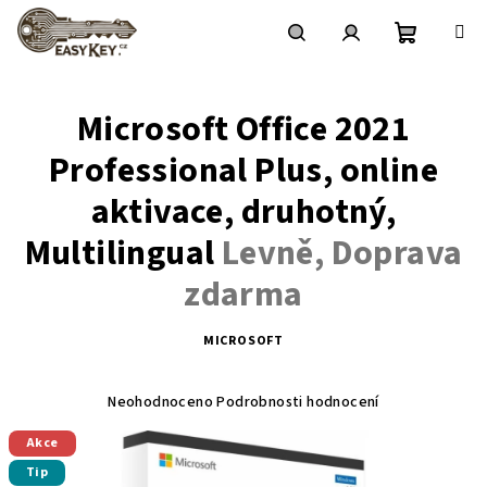
Přejít
na
obsah
Nákupní
Hledat
Přihlášení
Microsoft Office 2021
košík
Professional Plus, online
aktivace, druhotný,
Multilingual
Levně, Doprava
zdarma
MICROSOFT
Průměrné
hodnocení
Neohodnoceno
Podrobnosti hodnocení
produktu
Akce
je
Tip
0,0