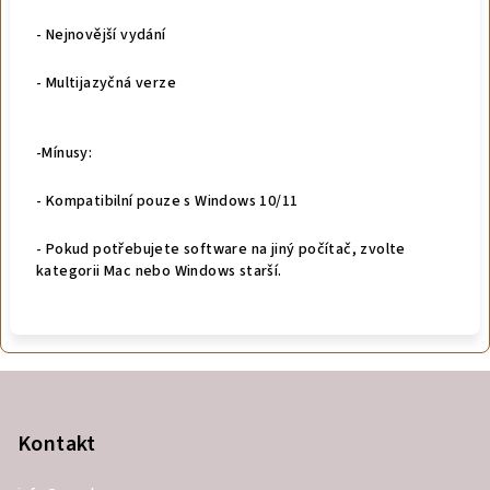
- Nejnovější vydání
- Multijazyčná verze
-Mínusy:
- Kompatibilní pouze s Windows 10/11
- Pokud potřebujete software na jiný počítač, zvolte
kategorii Mac nebo Windows starší.
Z
á
p
Kontakt
a