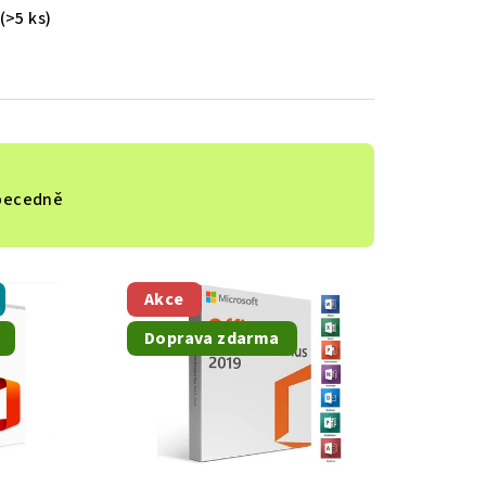
(>5 ks)
becedně
Akce
Doprava zdarma