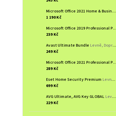
245 Kč
Microsoft Office 2021 Home & Business MacOS, Nová elektronická lience, Multilingual
1 190 Kč
Microsoft Office 2019 Professional Plus, online aktivace, druhotný
239 Kč
Avast Ultimate Bundle
Levně, Doprava zdarma
249 Kč
Microsoft Office 2021 Professional Plus, online aktivace, druhotný
289 Kč
Eset Home Security Premium
Levně, Doprava zdarma
699 Kč
AVG Ultimate, AVG Key GLOBAL
Levně, Doprava zdarma
229 Kč