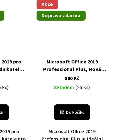
Akce
Doprava zdarma
 2019 pro
Microsoft Office 2019
dnikatele
Professional Plus, Nová
a
ktronická
elektronická licence,
890 Kč
gual
Levně,
Multilingual
Levně, Doprava
5 ks)
Skladem
(>5 ks)
arma
zdarma
ku
Do košíku
 2019 pro
Microsoft Office 2019
arma
ikatele pro
Professional Plus je ideální