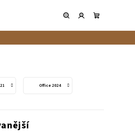
Hledat
Přihlášení
Nákupní
košík
021
Office 2024
anější