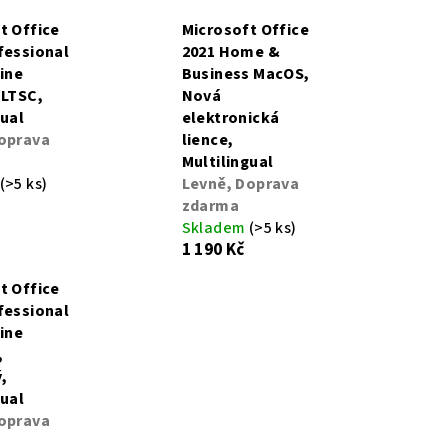
t Office
Microsoft Office
fessional
2021 Home &
line
Business MacOS,
 LTSC,
Nová
gual
elektronická
oprava
lience,
Multilingual
(>5 ks)
Levně, Doprava
zdarma
Skladem
(>5 ks)
1 190 Kč
t Office
fessional
line
,
,
gual
oprava