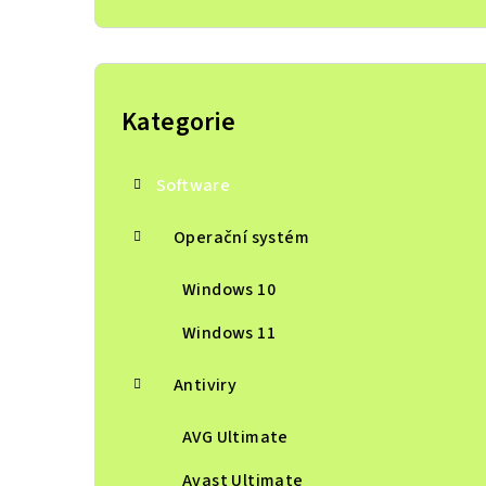
P
o
Kategorie
Přeskočit
kategorie
s
Software
t
r
Operační systém
a
Windows 10
n
Windows 11
n
Antiviry
í
AVG Ultimate
p
Avast Ultimate