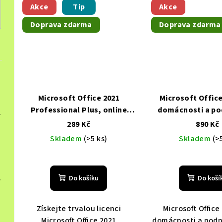
Akce
Tip
Akce
Doprava zdarma
Doprava zdarma
Microsoft Office 2021
Microsoft Office
Professional Plus, online
domácnosti a po
, Multilingual
Levně, Doprava zdarm
aktivace, druhotný,
MacOS , Nová ele
289 Kč
890 Kč
Multilingual
Levně, Doprava
licence, Multilin
Skladem
(>5 ks)
Skladem
(>
e, EU
Levně, Doprava zdarma
zdarma
Doprava zd
 Multilingual
Levně, Doprava zdarma
Do košíku
Do koší
Získejte trvalou licenci
Microsoft Office
64
Levně, Doprava zd
Microsoft Office 2021
domácnosti a podn