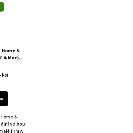
ce Home &
C & Mac),
ltilingual
č
a zdarma
5 ks)
ku
e Home &
eální volbou
malé firmy,