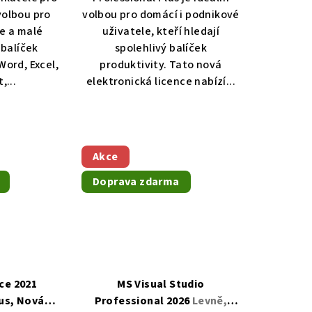
volbou pro
volbou pro domácí i podnikové
ava zdarma
e a malé
uživatele, kteří hledají
 balíček
spolehlivý balíček
Word, Excel,
produktivity. Tato nová
darma
,...
elektronická licence nabízí...
Akce
darma
Doprava zdarma
ce 2021
MS Visual Studio
us, Nová
Professional 2026
Levně,