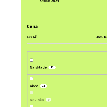
Office 2024
Cena
159
Kč
4690
K
Na skladě
11
Akce
11
Novinka
0