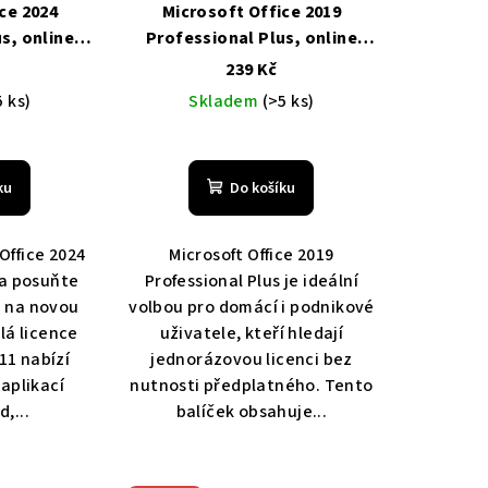
ce 2024
Microsoft Office 2019
s, online
Professional Plus, online
ultilingual
aktivace, druhotný,
239 Kč
a zdarma
Multilingual
Levně, Doprava
5 ks)
Skladem
(>5 ks)
zdarma
Průměrné
hodnocení
produktu
ku
Do košíku
je
5,0
z 5
Office 2024
Microsoft Office 2019
hvězdiček.
 a posuňte
Professional Plus je ideální
u na novou
volbou pro domácí i podnikové
lá licence
uživatele, kteří hledají
11 nabízí
jednorázovou licenci bez
aplikací
nutnosti předplatného. Tento
,...
balíček obsahuje...