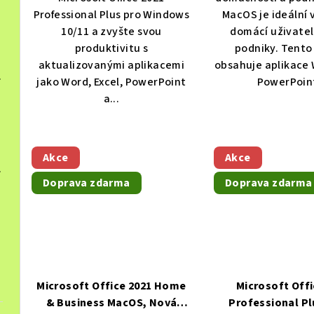
Professional Plus pro Windows
MacOS je ideální 
Levně, Dopr
10/11 a zvyšte svou
domácí uživatel
produktivitu s
podniky. Tento
aktualizovanými aplikacemi
obsahuje aplikace 
, Multilingual
Levně, Doprava z
jako Word, Excel, PowerPoint
PowerPoint
a...
Akce
Akce
, Multilingual
Levně, Doprava z
Doprava zdarma
Doprava zdarma
Microsoft Office 2021 Home
Microsoft Offi
& Business MacOS, Nová
Professional Pl