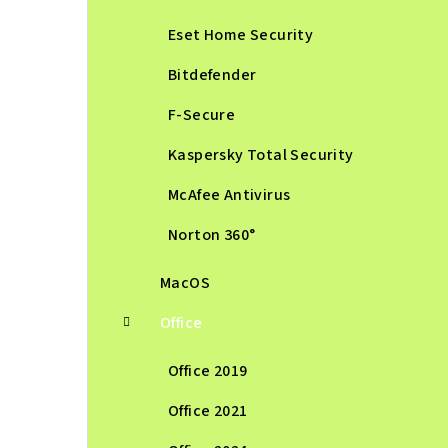
a
n
Eset Home Security
e
Bitdefender
l
F-Secure
Kaspersky Total Security
McAfee Antivirus
Norton 360°
MacOS
Office
Office 2019
Office 2021