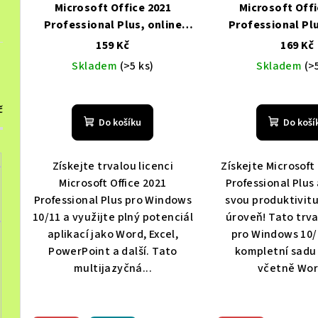
p
o
Microsoft Office 2021
Microsoft Offi
r
Professional Plus, online
Professional Plu
d
aktivace LTSC, Multilingual
aktivace, LTSC, M
159 Kč
169 Kč
o
u
Levně, Doprava zdarma
Levně, Doprav
Skladem
(>5 ks)
Skladem
(>
d
k
Průměrné
hodnocení
u
t
č
produktu
Do košíku
Do koší
k
je
ů
5,0
t
z 5
Získejte trvalou licenci
Získejte Microsoft 
hvězdiček.
ů
Microsoft Office 2021
Professional Plus
Professional Plus pro Windows
svou produktivit
10/11 a využijte plný potenciál
úroveň! Tato trva
aplikací jako Word, Excel,
pro Windows 10/
PowerPoint a další. Tato
kompletní sadu 
multijazyčná...
včetně Word