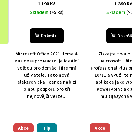
elektronická lience,
elektronická l
1 190 Kč
1 390 K
Multilingual
Levně, Doprava
Multilingual
Levn
Skladem
(>5 ks)
Skladem
(>
zdarma
zdarma
Do košíku
Do koší
Microsoft Office 2021 Home &
Získejte trvalou
Business pro MacOS je ideální
Microsoft Offi
volbou pro domácí i firemní
Professional Plus 
uživatele. Tato nová
10/11 a využijte 
elektronická licence nabízí
aplikace jako Wo
plnou podporu pro tři
PowerPoint a da
nejnovější verze...
multijazyčná v
Akce
Tip
Akce