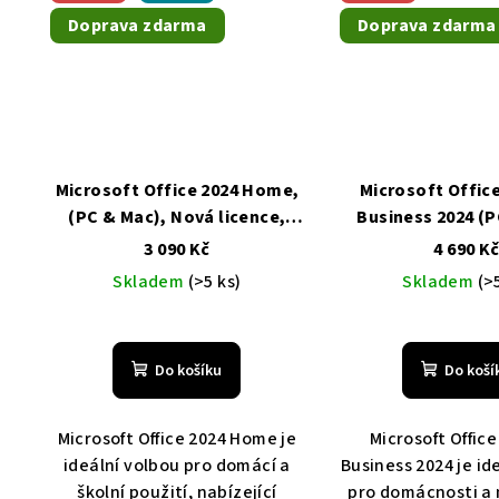
Doprava zdarma
Doprava zdarma
Microsoft Office 2024 Home,
Microsoft Offi
(PC & Mac), Nová licence,
Business 2024 (P
Multilingual
Levně, doprava
Nová licence, Mu
3 090 Kč
4 690 K
zdarma
Levně, doprav
Skladem
(>5 ks)
Skladem
(>
Do košíku
Do koší
Microsoft Office 2024 Home je
Microsoft Offic
ideální volbou pro domácí a
Business 2024 je id
školní použití, nabízející
pro domácnosti a 