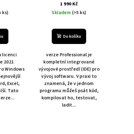
icence,
Doprava zdarma
č
1 990 Kč
ě, Doprava
5 ks)
Skladem
(>5 ks)
ku
Do košíku
 licenci
verze Professional je
ce 2021
kompletní integrované
pro Windows
vývojové prostředí (IDE) pro
nejnovější
vývoj softwaru. V praxi to
rd, Excel,
znamená, že v jednom
lší. Tato
programu můžeš psát kód,
erze...
kompilovat ho, testovat,
ladit...