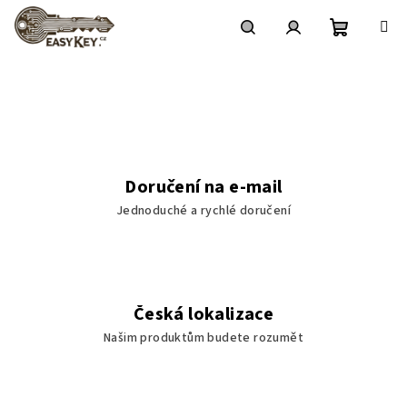
Přejít
na
obsah
Nákupní
Hledat
Přihlášení
N
e
košík
o
m
Doručení na e-mail
e
Jednoduché a rychlé doručení
z
u
j
Česká lokalizace
t
Našim produktům budete rozumět
e