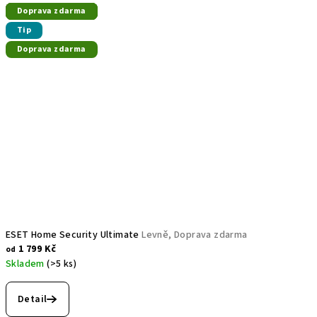
Akce
Doprava zdarma
Doprava zdarma
Doprava zdarma
Doprava zdarma
Tip
Doprava zdarma
ESET Home Security Ultimate
Levně, Doprava zdarma
1 799 Kč
od
Skladem
(>5 ks)
Detail