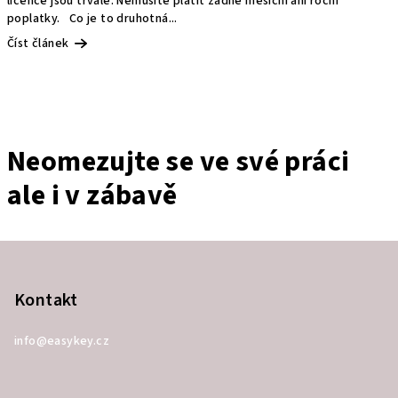
licence jsou trvalé. Nemusíte platit žádné měsíční ani roční
poplatky. Co je to druhotná...
Číst článek
Neomezujte se ve své práci
ale i v zábavě
Z
á
p
Kontakt
a
info
@
easykey.cz
t
í