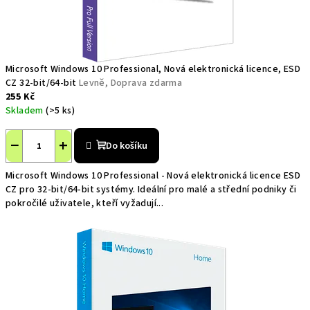
a
l
e
Microsoft Windows 10 Professional, Nová elektronická licence, ESD
i
CZ 32-bit/64-bit
Levně, Doprava zdarma
255 Kč
v
Skladem
(>5 ks)
z
−
+
Do košíku
á
Microsoft Windows 10 Professional - Nová elektronická licence ESD
b
CZ pro 32-bit/64-bit systémy. Ideální pro malé a střední podniky či
pokročilé uživatele, kteří vyžadují...
a
v
ě