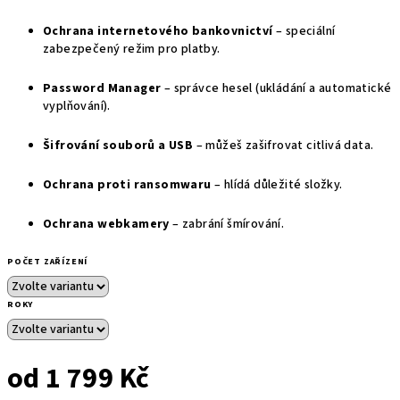
Ochrana internetového bankovnictví
– speciální
zabezpečený režim pro platby.
Password Manager
– správce hesel (ukládání a automatické
vyplňování).
Šifrování souborů a USB
– můžeš zašifrovat citlivá data.
Ochrana proti ransomwaru
– hlídá důležité složky.
Ochrana webkamery
– zabrání šmírování.
POČET ZAŘÍZENÍ
ROKY
od
1 799 Kč