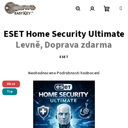
Přejít
na
obsah
Nákupní
Hledat
Přihlášení
ESET Home Security Ultimate
košík
Levně, Doprava zdarma
ESET
Průměrné
hodnocení
Neohodnoceno
Podrobnosti hodnocení
produktu
Akce
je
Tip
0,0
z 5
hvězdiček.