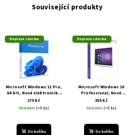
Související produkty
Doprava zdarma
Doprava zdarma
Microsoft Windows 11 Pro,
Microsoft Windows 10
64-bit, Nová elektronická
Professional, Nová
licence, EU
Levně, Doprava
elektronická licence, ESD
275 Kč
255 Kč
zdarma
CZ 32-bit/64-bit
Levně,
Skladem
(>5 ks)
Skladem
(>5 ks)
Doprava zdarma
Do košíku
Do košíku