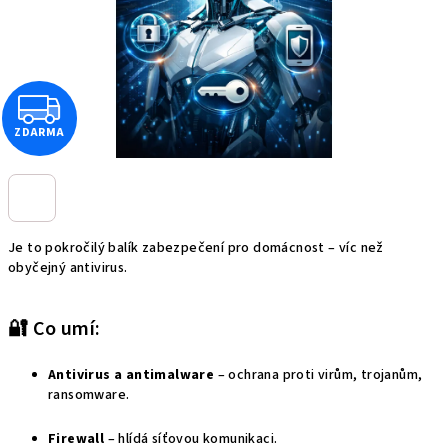
Z
ZDARMA
D
A
R
Je to pokročilý balík zabezpečení pro domácnost – víc než
M
obyčejný antivirus.
A
🔐 Co umí:
Antivirus a antimalware
– ochrana proti virům, trojanům,
ransomware.
Firewall
– hlídá síťovou komunikaci.