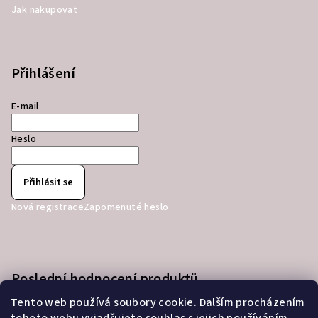
Jak nakupovat
Přihlášení
E-mail
Heslo
Přihlásit se
Nová registrace
Zapomenuté heslo
Poslední hodnocení produktů
Tento web používá soubory cookie. Dalším procházením
Microsoft Office 2024 Professional Plus, online aktivace, LTSC, Multilingual