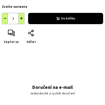
Měrná
Zvolte variantu
cena:
−
+
Do košíku
Zeptat se
Sdílet
Doručení na e-mail
Jednoduché a rychlé doručení