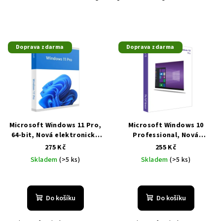
Doprava zdarma
Doprava zdarma
Microsoft Windows 11 Pro,
Microsoft Windows 10
64-bit, Nová elektronická
Professional, Nová
licence, EU
Levně, Doprava
elektronická licence, ESD
275 Kč
255 Kč
zdarma
CZ 32-bit/64-bit
Levně,
Skladem
(>5 ks)
Skladem
(>5 ks)
Doprava zdarma
Do košíku
Do košíku