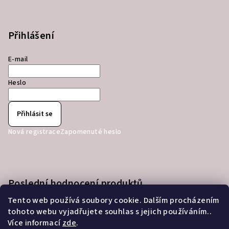
Přihlášení
E-mail
Heslo
Přihlásit se
Nová registrace
Zapomenuté heslo
Poslední hodnocení produktů
Tento web používá soubory cookie. Dalším procházením
Microsoft Office 2024 Professional Plus, online aktivace, LTSC, Multilingual
tohoto webu vyjadřujete souhlas s jejich používáním..
Hodnocení produktu je 5 z 5 hvězdiček.
|
Více informací
zde
.