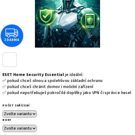
Z
ZDARMA
D
A
R
ESET Home Security Essential
je ideální:
M
✅ pokud chceš silnou a spolehlivou základní ochranu
✅ pokud chceš chránit domov i mobilní zařízení
✅ pokud nepotřebuješ pokročilé doplňky jako VPN či správce hesel
A
POČET ZAŘÍZENÍ
ROKY