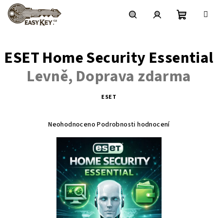
Přejít
na
obsah
Nákupní
Hledat
Přihlášení
ESET Home Security Essential
košík
Levně, Doprava zdarma
ESET
Průměrné
hodnocení
Neohodnoceno
Podrobnosti hodnocení
produktu
je
0,0
z 5
hvězdiček.