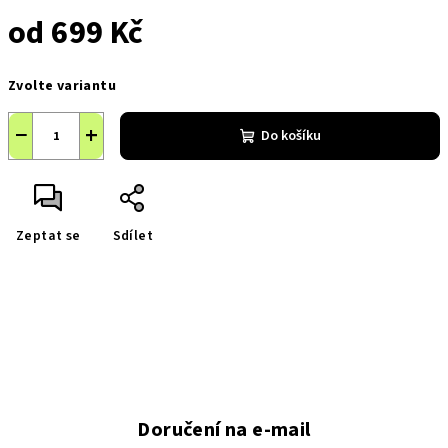
od
699 Kč
Měrná
Zvolte variantu
cena:
−
+
Do košíku
Zeptat se
Sdílet
Doručení na e-mail