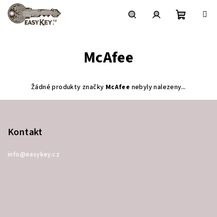
Přejít
na
obsah
Nákupní
Hledat
Přihlášení
McAfee
košík
Žádné produkty značky
McAfee
nebyly nalezeny...
Z
á
p
Kontakt
a
info
@
easykey.cz
t
í