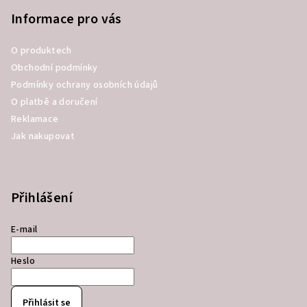
Informace pro vás
O produktech
Obchodní podmínky
Podmínky ochrany osobních údajů
O platbě a doručení
Reklamace
Jak nakupovat
Přihlášení
E-mail
Heslo
Přihlásit se