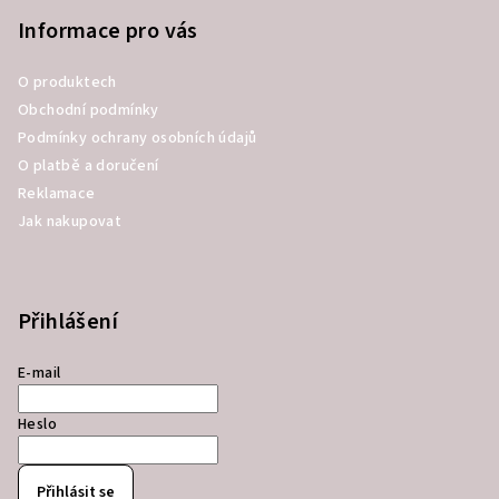
Informace pro vás
O produktech
Obchodní podmínky
Podmínky ochrany osobních údajů
O platbě a doručení
Reklamace
Jak nakupovat
Přihlášení
E-mail
Heslo
Přihlásit se