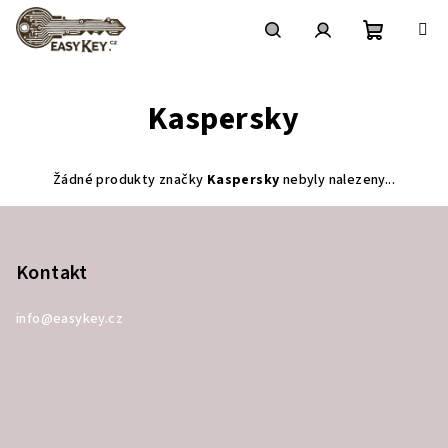
Přejít
na
obsah
Nákupní
Hledat
Přihlášení
Kaspersky
košík
Žádné produkty značky
Kaspersky
nebyly nalezeny...
Z
á
p
Kontakt
a
info
@
easykey.cz
t
í