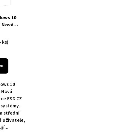
dows 10
, Nová
nce, ESD CZ
ě, Doprava
5 ks)
ku
dows 10
- Nová
nce ESD CZ
t systémy.
 a střední
é uživatele,
jí...