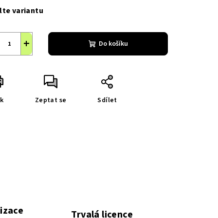
a:
lte variantu
+
Do košíku
sk
Zeptat se
Sdílet
a
izace
Trvalá licence