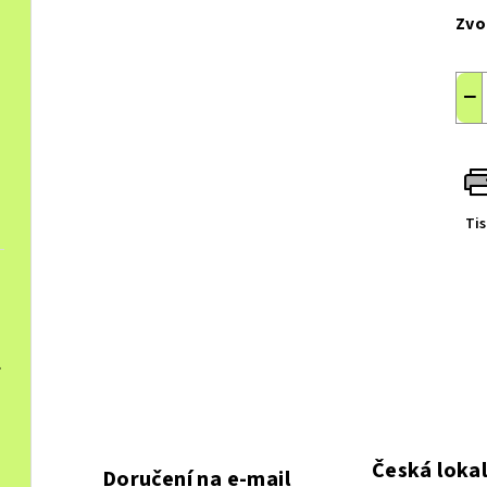
cen
Zvo
−
Ti
, Multilingual
Levně, Doprava zdarm
e, EU
Levně, Doprava zdarma
Česká lokal
Doručení na e-mail