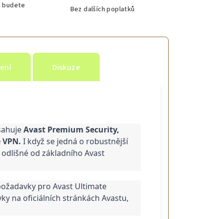
m budete
Bez dalších poplatků
arma
ení
Diskuze
ava zdarma
darma
sahuje 
Avast Premium Security, 
 VPN.
 I když se jedná o robustnější 
odlišné od základního Avast 
darma
ožadavky pro Avast Ultimate 
ky na oficiálních stránkách Avastu, 