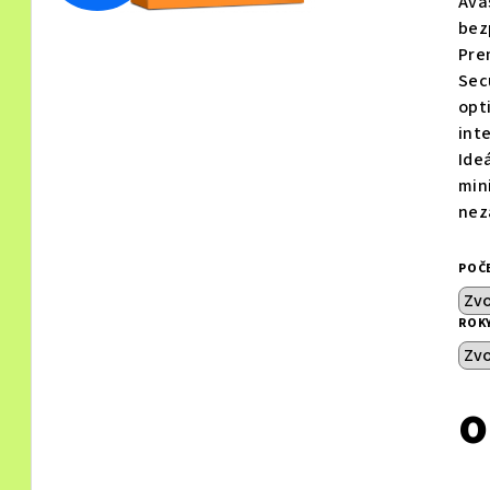
D
Ava
0,0
bez
z 5
Pre
hvě
A
Sec
opt
int
R
Ide
min
nez
M
POČ
A
ROK
Měr