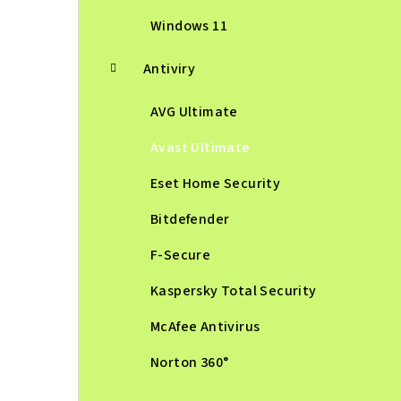
n
Windows 11
n
Antiviry
í
AVG Ultimate
p
Avast Ultimate
a
n
Eset Home Security
e
Bitdefender
l
F-Secure
Kaspersky Total Security
McAfee Antivirus
Norton 360°