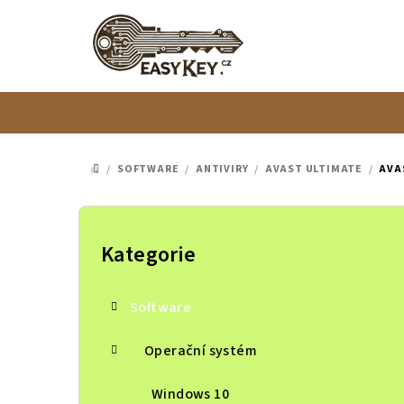
Přejít
na
obsah
/
SOFTWARE
/
ANTIVIRY
/
AVAST ULTIMATE
/
AVA
DOMŮ
P
o
Kategorie
Přeskočit
kategorie
s
Software
t
r
Operační systém
a
Windows 10