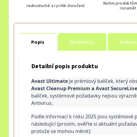
Našim produktů
 Multilingual
Levně, Doprava zdarma
Jednoduché a rychlé doručení
rozumět
64
Levně, Doprava zd
Popis
Parametry
Hodnoc
Levně, Dopr
Detailní popis produktu
, Multilingual
Levně, Doprava z
Avast Ultimate
 je prémiový balíček, který ob
Avast Cleanup Premium a Avast SecureLine
balíček, systémové požadavky nejsou výrazně 
Antivirus.
, Multilingual
Levně, Doprava z
Podle informací k roku 2025 jsou systémové p
následující (prosím, ověřte si aktuální požadav
protože se mohou měnit):