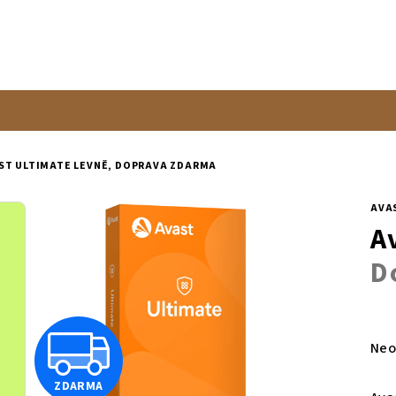
ST ULTIMATE
LEVNĚ, DOPRAVA ZDARMA
AVA
A
D
Prů
Z
hod
Neo
pro
je
ZDARMA