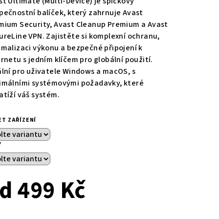
st Ultimate (Multi-Device) je špičkový
pečnostní balíček, který zahrnuje Avast
mium Security, Avast Cleanup Premium a Avast
zdiček.
ureLine VPN. Zajistěte si komplexní ochranu,
imalizaci výkonu a bezpečné připojení k
ernetu s jedním klíčem pro globální použití.
ální pro uživatele Windows a macOS, s
imálními systémovými požadavky, které
atíží váš systém.
ET ZAŘÍZENÍ
Y
od
499 Kč
ná