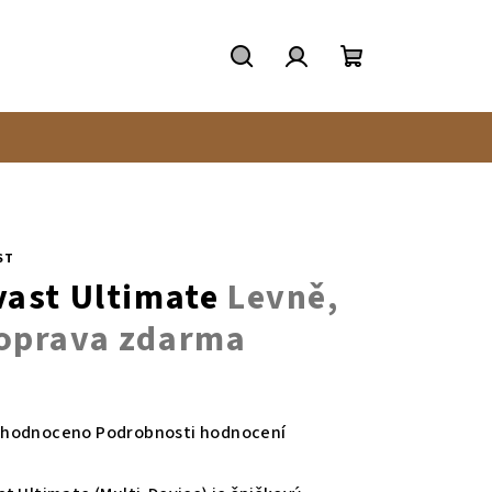
Hledat
Přihlášení
Nákupní
košík
ST
vast Ultimate
Levně,
oprava zdarma
měrné
nocení
hodnoceno
Podrobnosti hodnocení
duktu