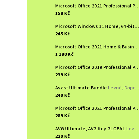
Microsoft Office 2021 Professional Plus, online aktivace LTSC,
159 Kč
Microsoft Windows 11 Home, 64-bit, Nová elektronická licence, EU KW9-006
245 Kč
Microsoft Office 2021 Home & Business MacOS, Nová elektronická lience, Multilingual
1 190 Kč
Microsoft Office 2019 Professional Plus, online aktivace, druhotný
239 Kč
Avast Ultimate Bundle
Levně, Doprava zdarma
249 Kč
Microsoft Office 2021 Professional Plus, online aktivace, druhotný
289 Kč
AVG Ultimate, AVG Key GLOBAL
Levně, Doprava zdarma
229 Kč