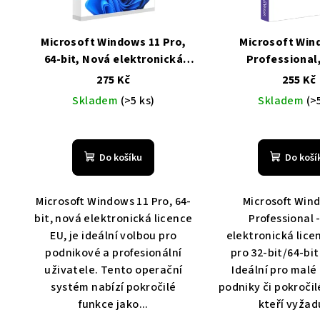
Microsoft Windows 11 Pro,
Microsoft Win
64-bit, Nová elektronická
Professional
licence, EU
Levně, Doprava
elektronická lice
275 Kč
255 Kč
zdarma
32-bit/64-bit
Levn
Skladem
(>5 ks)
Skladem
(>
zdarma
Do košíku
Do koší
Microsoft Windows 11 Pro, 64-
Microsoft Win
bit, nová elektronická licence
Professional 
EU, je ideální volbou pro
elektronická lice
podnikové a profesionální
pro 32-bit/64-bi
uživatele. Tento operační
Ideální pro malé
systém nabízí pokročilé
podniky či pokročil
funkce jako...
kteří vyžadu